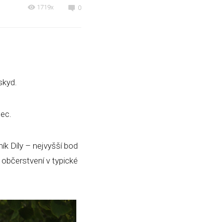
1719x
0
skyd.
ec.
ík Díly – nejvyšší bod
 občerstvení v typické