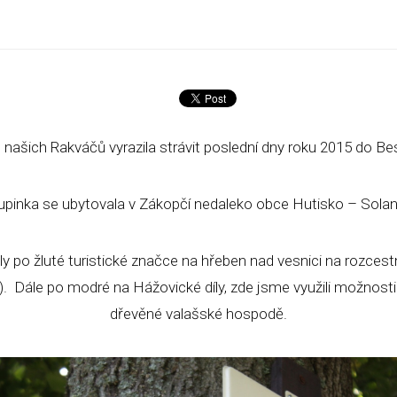
 našich Rakváčů vyrazila strávit poslední dny roku 2015 do Be
upinka se ubytovala v Zákopčí nedaleko obce Hutisko – Solan
ly po žluté turistické značce na hřeben nad vesnici na rozcestn
.). Dále po modré na Hážovické díly, zde jsme využili možnosti
dřevěné valašské hospodě.