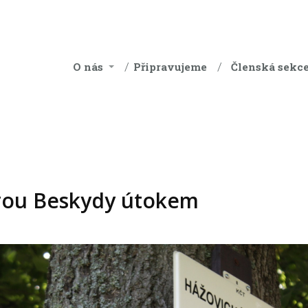
O nás
Připravujeme
Členská sekc
rou Beskydy útokem