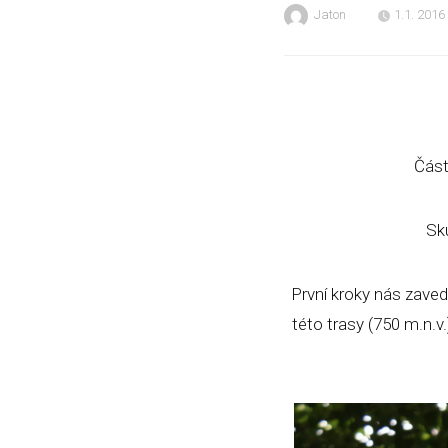
Jaton
1.1. 2016
Část
Sk
První kroky nás zaved
této trasy (750 m.n.v