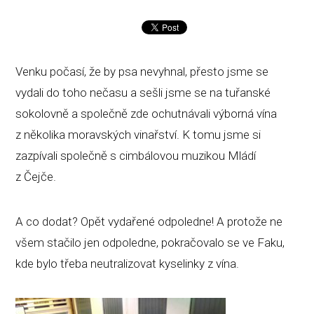
Venku počasí, že by psa nevyhnal, přesto jsme se
vydali do toho nečasu a sešli jsme se na tuřanské
sokolovně a společně zde ochutnávali výborná vína
z několika moravských vinařství. K tomu jsme si
zazpívali společně s cimbálovou muzikou Mládí
z Čejče.
A co dodat? Opět vydařené odpoledne! A protože ne
všem stačilo jen odpoledne, pokračovalo se ve Faku,
kde bylo třeba neutralizovat kyselinky z vína.