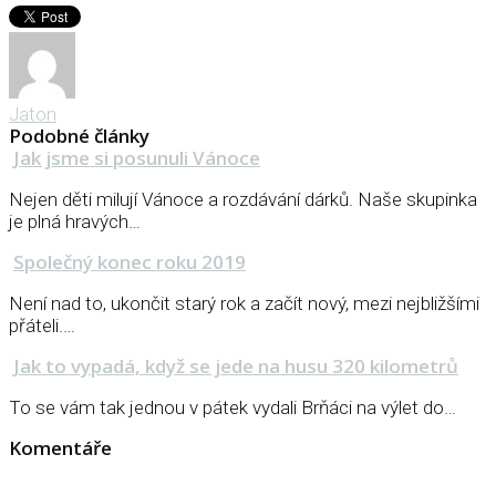
Jaton
Podobné články
Jak jsme si posunuli Vánoce
Nejen děti milují Vánoce a rozdávání dárků. Naše skupinka
je plná hravých…
Společný konec roku 2019
Není nad to, ukončit starý rok a začít nový, mezi nejbližšími
přáteli.…
Jak to vypadá, když se jede na husu 320 kilometrů
To se vám tak jednou v pátek vydali Brňáci na výlet do…
Komentáře