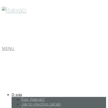
MENU
O nás
Řád „Rakváči“
Jak to všechno začalo