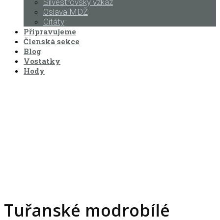
Silvestrovský vzkaz
Oslava MDŽ
Citáty
Připravujeme
Členská sekce
Blog
Vostatky
Hody
Tuřanské modrobílé