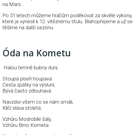
na Mars…
Po 51 letech můžeme hráčům poděkovat za skvělé výkony,
které je vynesli k 12. vítěznému titulu. Blahopřejeme a už se
těšíme na další sezónu.
Óda na Kometu
Halou temně bubny duní,
Stoupá píseň houpavá.
Cesta zpátky na výsluní,
Bývá často zdlouhavá.
Navzdor všem co se nám smáli,
Klíčí sláva stoletá.
Vzhůru Modrobílé šály,
Vzhůru Brno Kometa.