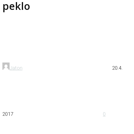
peklo
Jaton
20.4.
2017
0