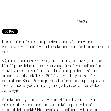
1562x
Posledních několik dnů prožívali snad všichni Brňáci
v obrovském napětí – dá to nakonec ta naše Kometa nebo
ne?
Výjimkou samozřejmě nejsme ani my, scházeli jsme se
téměř pravidelně na projekci zápasů našeho oblíbeného
mužstva a společně mu fandili. Úplně poslední zápas
proběhl ve čtvrtek 19. 4. 2017, v den, který se zapíše
do historie Brna. Pokud jsme v bojích o postup do play-off
někdy zapochybovali, nyní jsme již byli zcela přesvědčeni,
že to vyjde.
A nakonec bylo co slavit – komeťácká hymna zněla
několikrát i z toho našeho tuřanského protentokrát
modrobílého pekla! Nechyběla ani oblíbená – Raketou